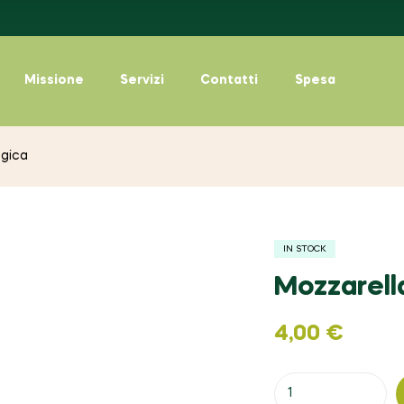
Missione
Servizi
Contatti
Spesa
ogica
IN STOCK
Mozzarell
4,00
€