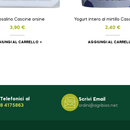
osalino Cascine orsine
Yogurt intero al mirtillo Cas
3,90
€
2,40
€
IUNGI AL CARRELLO
AGGIUNGI AL CARREL
 Telefonici al
Scrivi Email
38 4175863
ordini@agribios.net