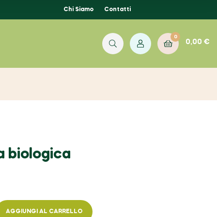
Chi Siamo
Contatti
0
0,00
€
a biologica
AGGIUNGI AL CARRELLO