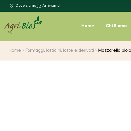
Dove siamo
Arriviamo!
Home
Chi Siamo
Home
Formaggi, latticini, latte e derivati
Mozzarella biol