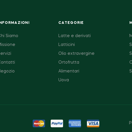
INFORMAZIONI
CATEGORIE
Chi Siamo
Latte e derivati
M
issione
Latticini
S
ervizi
Olio extravergine
S
ontatti
Ortofrutta
C
Negozio
Alimentari
Uova
P