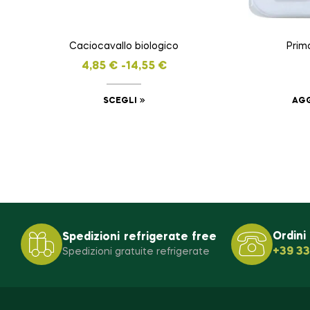
Caciocavallo biologico
Prim
4,85
€
-
14,55
€
SCEGLI
AGG
Ordini
Spedizioni refrigerate free
+39 3
Spedizioni gratuite refrigerate