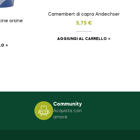
Camembert di capra Andechser
cine orsine
5,75
€
AGGIUNGI AL CARRELLO
LO
Community
Acquista con
amore