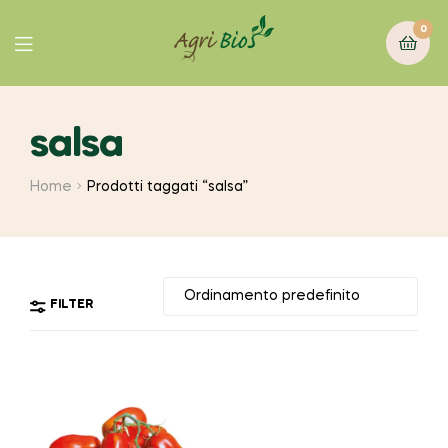
0
salsa
Home
Prodotti taggati “salsa”
FILTER