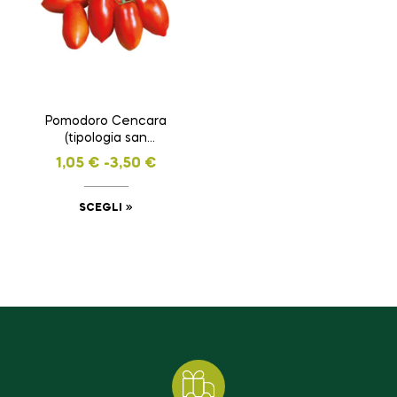
Pomodoro Cencara
(tipologia san
marzano)
1,05
€
-
3,50
€
SCEGLI